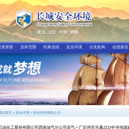
资质荣誉
业务范围
经典业绩
安全环境
分支机构
在线留言
网站首页
>
安全环境
>
安全评价报告公示
石油化工股份有限公司西南油气分公司采气一厂彭州市马蓬221HF井地面建