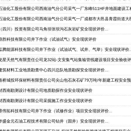
石油化工股份有限公司西南油气分公司采气一厂东峰511HF井地面建设工程
石油化工股份有限公司西南油气分公司采气一厂成都市大邑县青霞街道大邑105
（四川）投资有限公司马角坝张坝沟石灰岩矿安全现状评价...
鼎胜科技有限公司井下作业（试油试气）安全现状评价
泓腾能源科技有限公司井下作业（试油试气、试井、气举）安全现状评价..
龙星天然气有限责任公司龙32站-文安集气站集输管线建设项目安全验收评价
建筑材料工业地质勘查中心四川总队地质勘探安全现状评价...
路桥城投环保材料有限责任公司尖山包石灰石矿79万吨/年新建工程安全预评
材西南勘测设计有限公司地质勘探作业安全现状评价
材西南勘测设计有限公司采掘施工作业安全现状评价
赛伟拓科技有限公司井下作业（试修作业）项目安全现状评价...
华盛金元石油工程技术有限公司钻井（固井）安全现状评价...